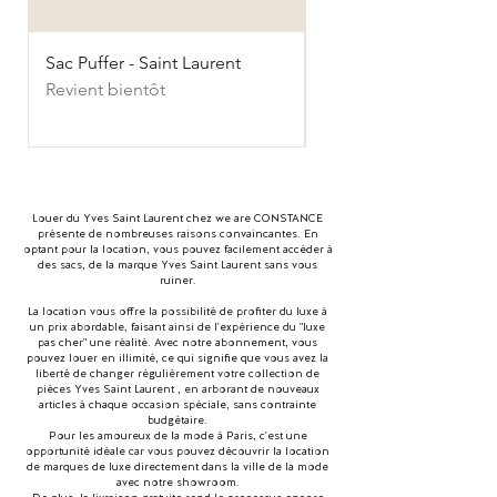
Sac Puffer - Saint Laurent
Sac Puffer - Saint Laur
Revient bientôt
Revient bientôt
Louer du Yves Saint Laurent chez we are CONSTANCE
présente de nombreuses raisons convaincantes. En
optant pour la location, vous pouvez facilement accéder à
des sacs, de la marque Yves Saint Laurent sans vous
ruiner.
La location vous offre la possibilité de profiter du luxe à
un prix abordable, faisant ainsi de l'expérience du "luxe
pas cher" une réalité. Avec notre abonnement, vous
pouvez louer en illimité, ce qui signifie que vous avez la
liberté de changer régulièrement votre collection de
pièces Yves Saint Laurent , en arborant de nouveaux
articles à chaque occasion spéciale, sans contrainte
budgétaire.
Pour les amoureux de la mode à Paris, c'est une
opportunité idéale car vous pouvez découvrir la location
de marques de luxe directement dans la ville de la mode
avec notre showroom.