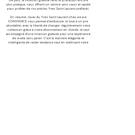
De plus, la livraison gratuite rend le processus encore
plus pratique, vous offrant un service sans souci et rapide
pour profiter de vos articles Yves Saint Laurent préférés.
En résumé, louer du Yves Saint Laurent chez we are
CONSTANCE vous permet d'embrasser le luxe à un prix
abordable, avec la liberté de changer régulièrement votre
collection grâce à notre abonnement en illimité, le tout
accompagné d'une livraison gratuite pour une expérience
de mode sans pareil. C'est la manière élégante et
intelligente de rester tendance tout en maîtrisant votre
budget.
Le concept
La mission
Qui sommes-nous ?
Acteur de la mode durable
Contact
Louez des marques de luxe