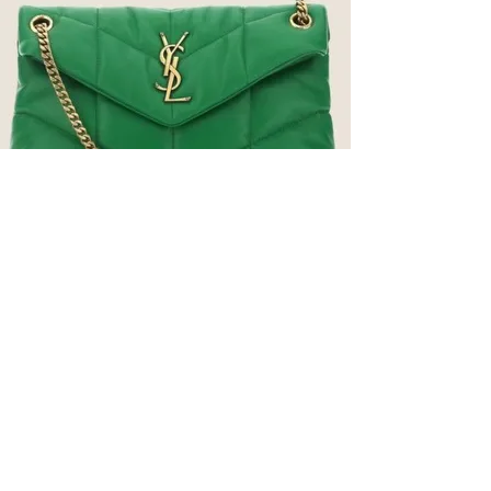
LES AVIS DE NOS MEMBRES
PARCE QUE NOUS CONSTRUISONS
NOTRE OFFRE AVEC VOUS !
we are CONSTANCE est un Club de
location de mode cofondé avec l’envie