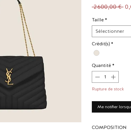
Pr
 2 600,00 € 
0,
ori
Taille
*
Sélectionner
Crédit(s)
*
Quantité
*
Rupture de stock
Me notifier lorsqu
COMPOSITION