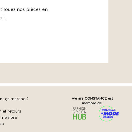
 louez nos pièces en
nt.
t ça marche ?
we are CONSTANCE est
membre de
n et retours
r membre
on