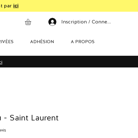
st par
ici
Inscription / Connexion
IVÉES
ADHÉSION
A PROPOS
ci
 - Saint Laurent
sur cinq étoiles selon 1 avis
avis