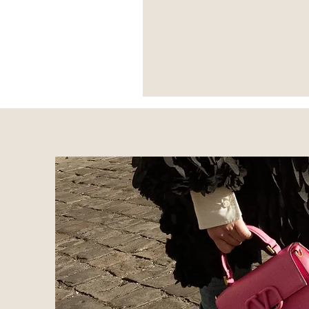
*Escarpins
Brune
-
Versace