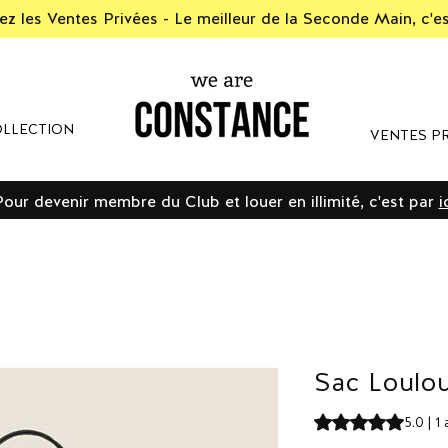
z les Ventes Privées - Le meilleur de la Seconde Main, c'e
LLECTION
VENTES PR
Pour devenir membre du Club et louer en illimité, c'est par
i
Sac Loulou
La note est de 5.0 
5.0 | 1 