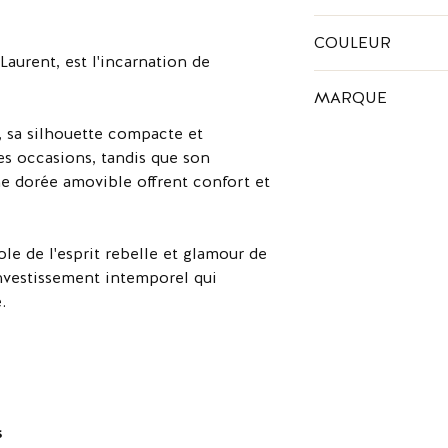
Cuir de veau
COULEUR
Laurent, est l'incarnation de
Noir
MARQUE
é, sa silhouette compacte et
Yves Saint Laurent 
les occasions, tandis que son
française fondée par
marque est connue po
ne dorée amovible offrent confort et
audacieux, qui comb
avec des touches mo
Ses créations ont so
ole de l'esprit rebelle et glamour de
rouges les plus prest
investissement intemporel qui
célébrités du monde 
.
Aujourd'hui, la marq
d'être une référence 
une vision audacieus
séduire les amateur
s