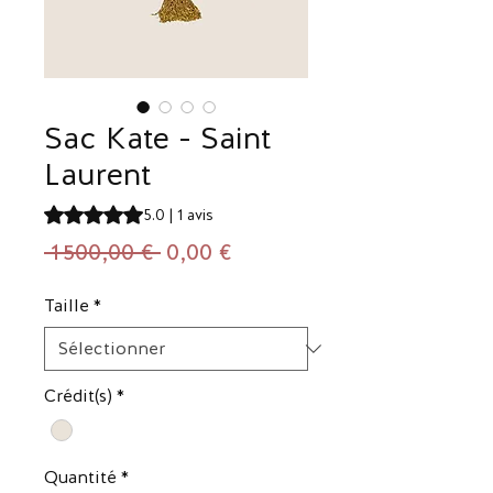
Sac Kate - Saint
Laurent
La note est de 5.0 sur cinq étoiles selon 1 avis
5.0 | 1 avis
Prix
Prix
 1 500,00 € 
0,00 €
original
promotionnel
Taille
*
Crédit(s)
*
Quantité
*