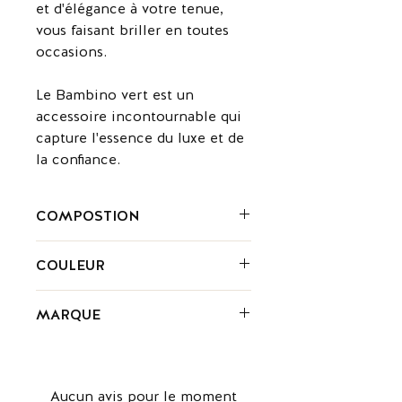
et d'élégance à votre tenue,
vous faisant briller en toutes
occasions.
Le Bambino vert est un
accessoire incontournable qui
capture l'essence du luxe et de
la confiance.
COMPOSTION
Cuir
COULEUR
Vert
MARQUE
Jacquemus est une marque de
mode française fondée en 2009 par
Simon Porte Jacquemus. La marque
Aucun avis pour le moment