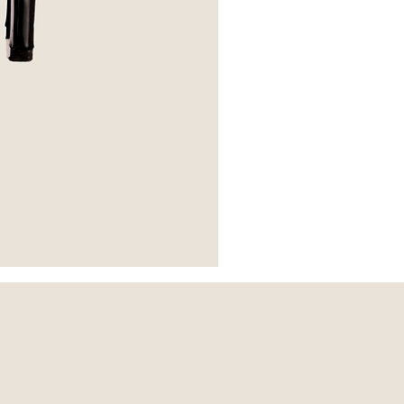
*Escarpins
Apolline
-
The
Kooples