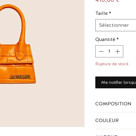
Taille
*
Sélectionner
Quantité
*
Rupture de stock
Me notifier lorsqu
COMPOSITION
Cuir embossé façon
COULEUR
Orange