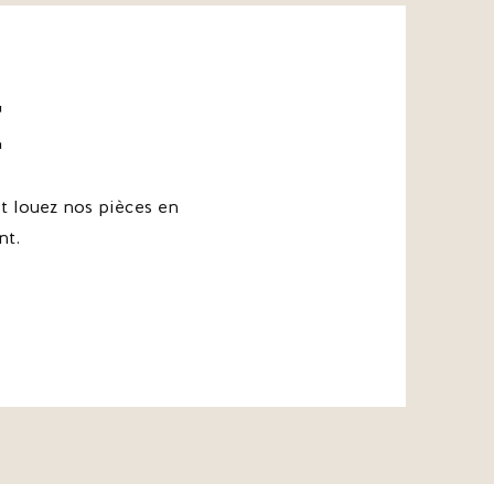
e
 louez nos pièces en
nt.