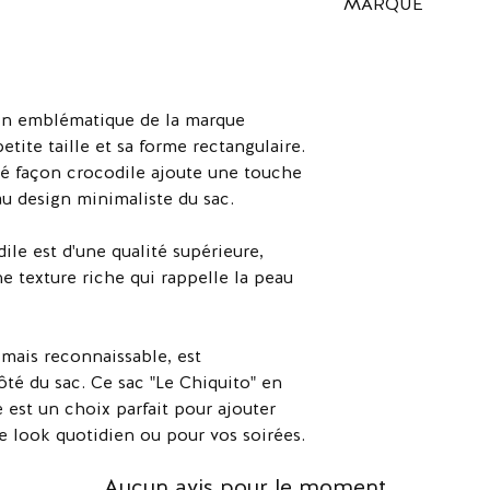
MARQUE
Jacquemus est une 
en 2009 par Simon 
connue pour son esth
créative de la coule
ain emblématique de la marque
artistiques, créant un
tite taille et sa forme rectangulaire.
mode. Jacquemus es
é façon crocodile ajoute une touche
renommée mondiale, 
au design minimaliste du sac.
fashionistas du mond
d'inspirer les amour
le est d'une qualité supérieure,
innovantes et sa visi
e texture riche qui rappelle la peau
 mais reconnaissable, est
té du sac. Ce sac "Le Chiquito" en
 est un choix parfait pour ajouter
e look quotidien ou pour vos soirées.
Aucun avis pour le moment