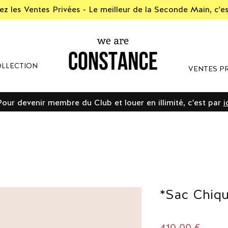
z les Ventes Privées - Le meilleur de la Seconde Main, c'e
LLECTION
VENTES PR
Pour devenir membre du Club et louer en illimité, c'est par
i
*Sac Chiq
Prix
410,00 €