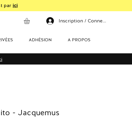
st par
ici
Inscription / Connexion
IVÉES
ADHÉSION
A PROPOS
ci
uito - Jacquemus