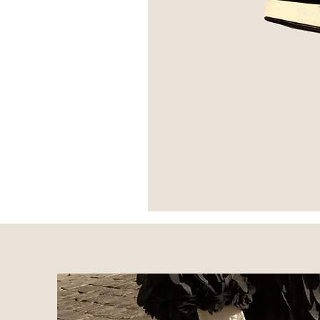
*Escarpins
Brune
-
Versace