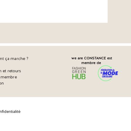
t ça marche ?
we are CONSTANCE est
membre de
n et retours
r membre
on
fidentialité