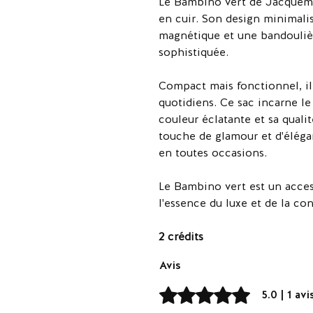
Le Bambino vert de Jacquem
en cuir. Son design minimalis
magnétique et une bandoulièr
sophistiquée.
Compact mais fonctionnel, il
quotidiens. Ce sac incarne le
couleur éclatante et sa quali
touche de glamour et d'élégan
en toutes occasions.
Le Bambino vert est un acces
l'essence du luxe et de la con
2 crédits
Avis
Noté 5 sur 5.
5.0 | 1 avi