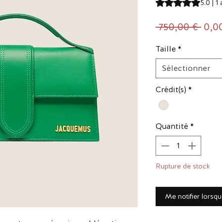
La note est de 5.0 
5.0 | 1 
Prix
 750,00 € 
0,0
orig
Taille
*
Sélectionner
Crédit(s)
*
Quantité
*
Rupture de stock
Me notifier lorsqu