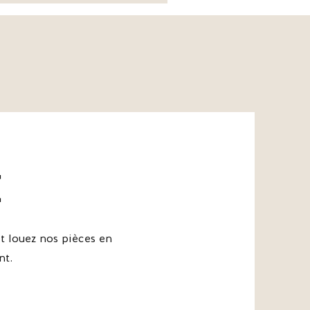
*Escarpins
Apolline
-
The
Kooples
e
 louez nos pièces en
nt.