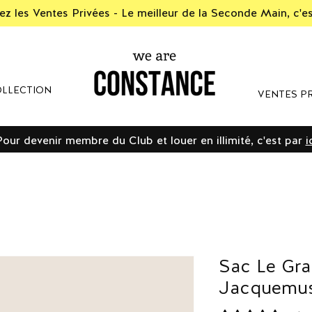
z les Ventes Privées - Le meilleur de la Seconde Main, c'e
LLECTION
VENTES PR
Pour devenir membre du Club et louer en illimité, c'est par
i
Sac Le Gr
Jacquemu