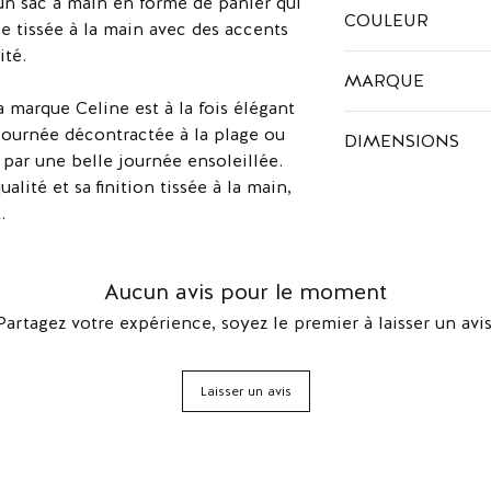
un sac à main en forme de panier qui
Feuilles de palmier, 
COULEUR
le tissée à la main avec des accents
ité.
Bleu foncé
MARQUE
 marque Celine est à la fois élégant
La marque Céline a é
 journée décontractée à la plage ou
DIMENSIONS
son mari Richard en
par une belle journée ensoleillée.
chaussures sur mesur
26 x 27 x 16 cm
alité et sa finition tissée à la main,
est une devenue une
.
femmes incontourna
Aucun avis pour le moment
Partagez votre expérience, soyez le premier à laisser un avis
Laisser un avis