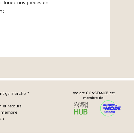
 louez nos pièces en
nt.
t ça marche ?
we are CONSTANCE est
membre de
n et retours
r membre
on