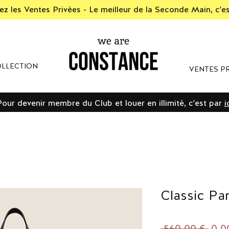
z les Ventes Privées - Le meilleur de la Seconde Main, c'e
LLECTION
VENTES PR
Pour devenir membre du Club et louer en illimité, c'est par
i
Classic Pan
Prix
 560,00 € 
0,0