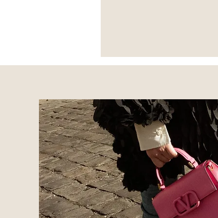
*Escarpins
Brune
-
Versace