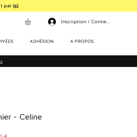
st par
ici
Inscription / Connexion
IVÉES
ADHÉSION
A PROPOS
ci
ier - Celine
Prix
0 €