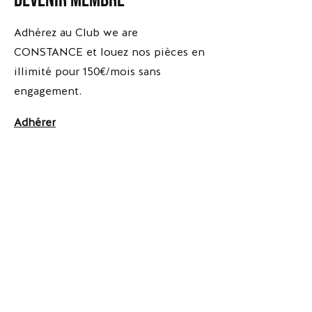
devenir membre
*Escarpins
*Escarpins
Brune
Apolline
-
-
Adhérez au Club we are
Versace
The
Kooples
CONSTANCE et louez nos pièces en
illimité pour 150€/mois sans
engagement.
Adhérer
Le concept
La mission
Qui sommes-nous ?