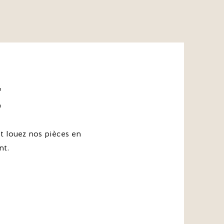
e
 louez nos pièces en
nt.