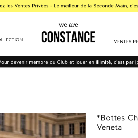
z les Ventes Privées - Le meilleur de la Seconde Main, c'e
LLECTION
VENTES PR
Pour devenir membre du Club et louer en illimité, c'est par
i
*Bottes Ch
Veneta