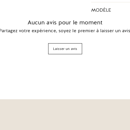
Bottega Veneta a été
MODÈLE
à Vicenza, en Italie.
vénitienne' en itali
Bottega Veneta bott
Aucun avis pour le moment
en popularité grâce 
de modèles aux motif
Partagez votre expérience, soyez le premier à laisser un avis
cuir italien artisanal.
Laisser un avis