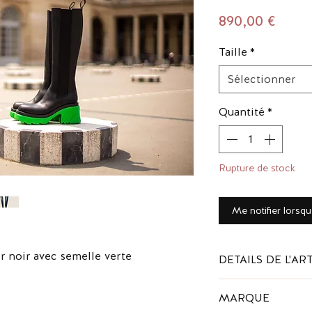
Prix
890,00 €
Taille
*
Sélectionner
Quantité
*
Rupture de stock
Me notifier lorsqu
r noir avec semelle verte
DETAILS DE L'AR
Composition : cuir
MARQUE
Couleur : noir