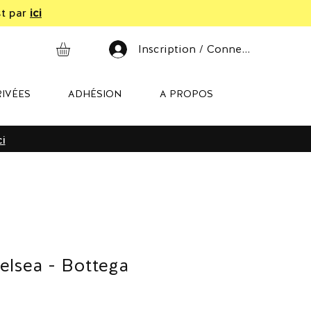
st par
ici
Inscription / Connexion
IVÉES
ADHÉSION
A PROPOS
ci
elsea - Bottega