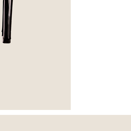
*Escarpins
Apolline
-
The
Kooples