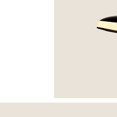
*Escarpins
Brune
-
Versace