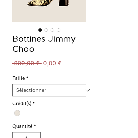
Bottines Jimmy
Choo
Prix
Prix
 800,00 € 
0,00 €
original
promotionnel
Taille
*
Crédit(s)
*
Quantité
*