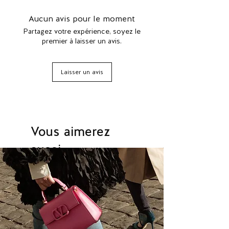
faire exceptionnel des cordonniers
italiens qui les fabriquent. Grâce à ces
Aucun avis pour le moment
qualités, la maison trouva
Partagez votre expérience, soyez le
immédiatement un écho auprès
premier à laisser un avis.
d'une clientèle raffinée.
Laisser un avis
Vous aimerez
aussi