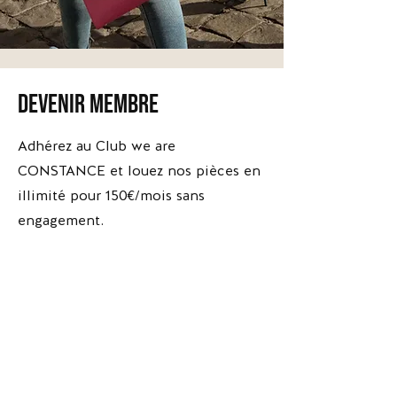
devenir membre
*Escarpins
*Escarpins
Brune
Apolline
-
-
Adhérez au Club we are
Versace
The
Kooples
CONSTANCE et louez nos pièces en
illimité pour 150€/mois sans
engagement.
Adhérer