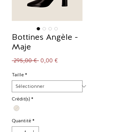
Bottines Angèle -
Maje
Prix
Prix
 295,00 € 
0,00 €
original
promotionnel
Taille
*
Crédit(s)
*
Quantité
*