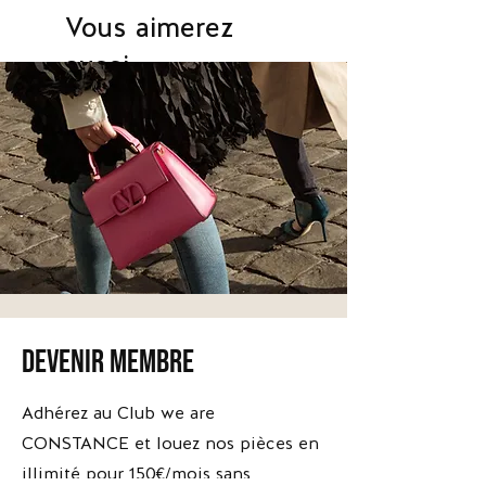
Vous aimerez
aussi
devenir membre
*Escarpins
*Escarpins
Brune
Apolline
-
-
Adhérez au Club we are
Versace
The
Kooples
CONSTANCE et louez nos pièces en
illimité pour 150€/mois sans