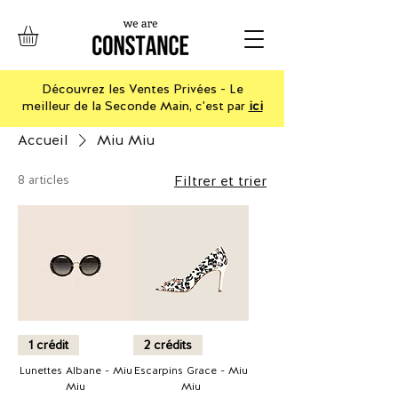
Découvrez les Ventes Privées - Le
meilleur de la Seconde Main, c'est par
ici
Accueil
Miu Miu
8 articles
Filtrer et trier
1 crédit
2 crédits
Lunettes Albane - Miu
Escarpins Grace - Miu
Miu
Miu