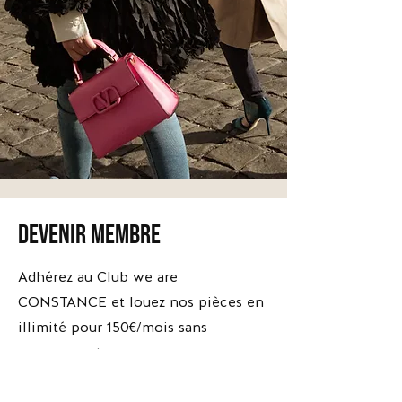
monde.
devenir membre
*Escarpins
*Escarpins
Brune
Apolline
-
-
Adhérez au Club we are
Versace
The
Kooples
CONSTANCE et louez nos pièces en
illimité pour 150€/mois sans
engagement.
Adhérer