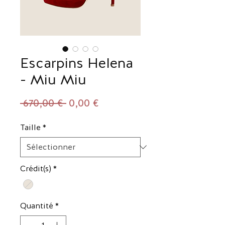
Escarpins Helena
- Miu Miu
Prix
Prix
 670,00 € 
0,00 €
original
promotionnel
Taille
*
Crédit(s)
*
Quantité
*