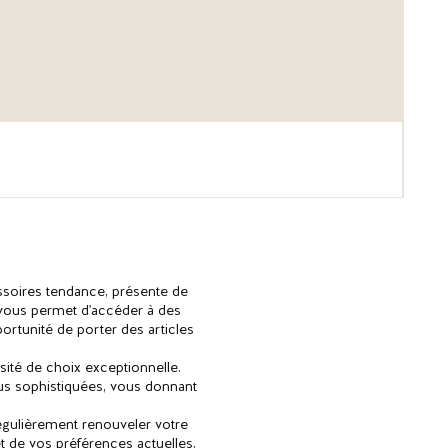
Bot
Revi
ssoires tendance, présente de
 vous permet d'accéder à des
rtunité de porter des articles
ité de choix exceptionnelle.
us sophistiquées, vous donnant
 régulièrement renouveler votre
 de vos préférences actuelles,