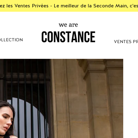
z les Ventes Privées - Le meilleur de la Seconde Main, c'e
LLECTION
VENTES PR