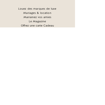
Louez des marques de luxe
Mariages & location
Marrainez vos amies
Le Magazine
Offrez une carte Cadeau
Comment ça marche ?
FAQ
Livraison et retours
Devenir membre
La caution
we are CONSTANCE est membre de
Mentions légales -
Conditions Générales de
Location / Vente -
Politique de confidentialité