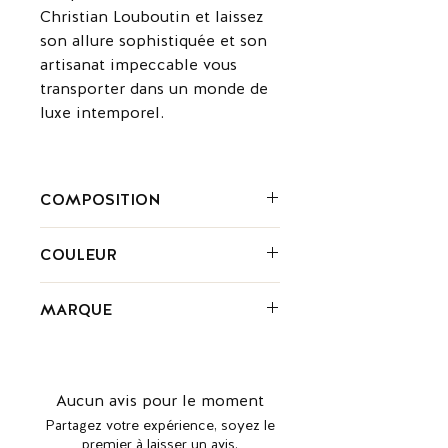
Christian Louboutin et laissez
son allure sophistiquée et son
artisanat impeccable vous
transporter dans un monde de
luxe intemporel.
COMPOSITION
Cuir
COULEUR
Noire
MARQUE
Christian Louboutin est une marque
de renommée mondiale qui incarne
le luxe, l'élégance et la sophistication.
Aucun avis pour le moment
Fondée par le célèbre designer
Partagez votre expérience, soyez le
français Christian Louboutin dans les
premier à laisser un avis.