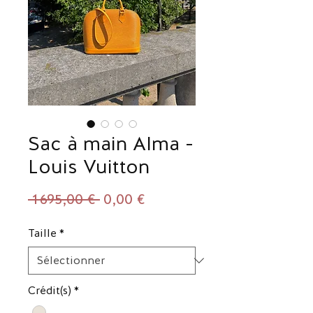
Sac à main Alma -
Louis Vuitton
Prix
Prix
 1 695,00 € 
0,00 €
original
promotionnel
Taille
*
Crédit(s)
*