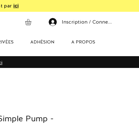
st par
ici
Inscription / Connexion
IVÉES
ADHÉSION
A PROPOS
ci
Simple Pump -