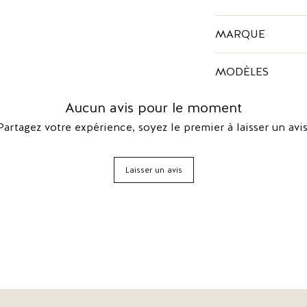
Composition : 100% c
MARQUE
Couleur : vert
Hauteur du talon : 8
Christian Louboutin e
MODÈLES
chaussures de luxe.
grâce a leur semelle
Louboutin Simple P
s'adaptent à tous les
Aucun avis pour le moment
street, etc. Elles se 
Partagez votre expérience, soyez le premier à laisser un avis
que les escarpins Lo
paire idéale pour les
doré.
Laisser un avis