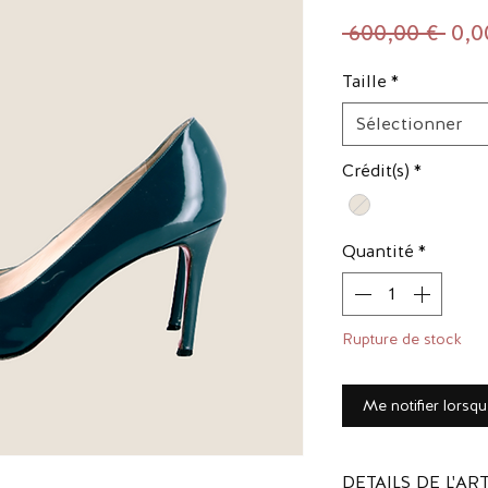
Prix
 600,00 € 
0,0
orig
Taille
*
Sélectionner
Crédit(s)
*
Quantité
*
Rupture de stock
Me notifier lorsqu
DETAILS DE L'AR