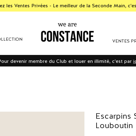
z les Ventes Privées - Le meilleur de la Seconde Main, c'e
LLECTION
VENTES PR
Pour devenir membre du Club et louer en illimité, c'est par
i
Escarpins 
Louboutin