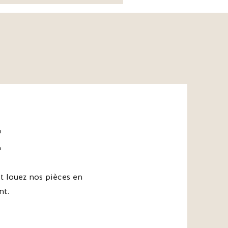
*Escarpins
Apolline
-
The
Kooples
e
 louez nos pièces en
nt.