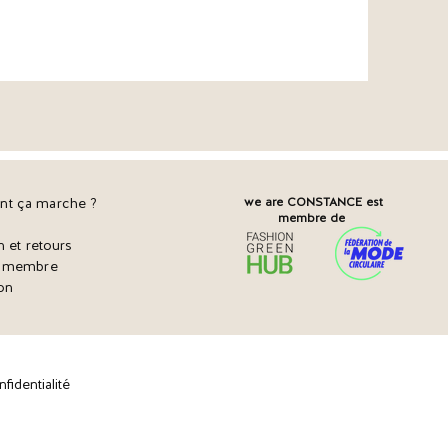
t ça marche ?
we are CONSTANCE est
membre de
n et retours
r membre
on
fidentialité