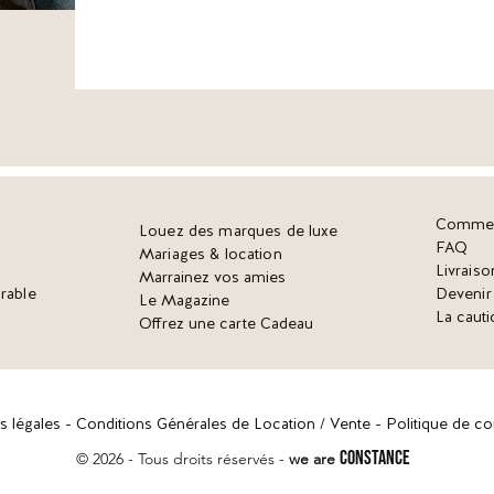
Commen
Louez des marques de luxe
FAQ
Mariages & location
Livraiso
Marrainez vos amies
rable
Deveni
Le Magazine
La cauti
Offrez une carte Cadeau
s légales -
Conditions Générales de Location / Vente -
Politique de con
CONSTANCE
© 2026 - Tous droits réservés -
w
e are