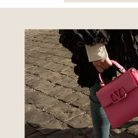
*Escarpins
Brune
-
Versace