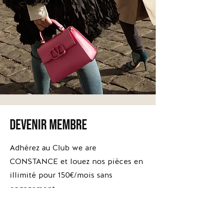
devenir membre
*Escarpins
*Escarpins
Brune
Apolline
-
-
Adhérez au Club we are
Versace
The
Kooples
CONSTANCE et louez nos pièces en
illimité pour 150€/mois sans
engagement.
Adhérer