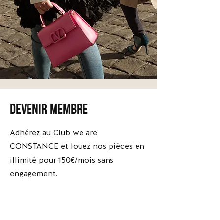
devenir membre
*Escarpins
*Escarpins
Brune
Apolline
-
-
Adhérez au Club we are
Versace
The
Kooples
CONSTANCE et louez nos pièces en
illimité pour 150€/mois sans
engagement.
Adhérer