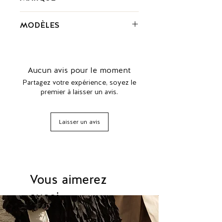
Ferragamo est une entreprise
MODÈLES
italienne de chaussures de luxe créée
en 1928 à Florence par Salvatore
Ballerines Varina Salvatore
Ferragamo.
Ferragamo
Aucun avis pour le moment
Partagez votre expérience, soyez le
premier à laisser un avis.
Laisser un avis
Vous aimerez
aussi