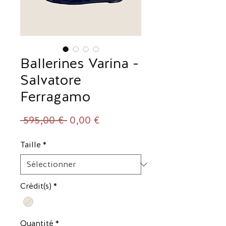
Ballerines Varina -
Salvatore
Ferragamo
Prix
Prix
 595,00 € 
0,00 €
original
promotionnel
Taille
*
Crédit(s)
*
Quantité
*