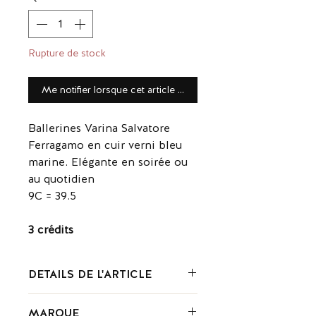
Rupture de stock
Me notifier lorsque cet article est disponible
Ballerines Varina Salvatore
Ferragamo en cuir verni bleu
marine. Elégante en soirée ou
au quotidien
9C = 39.5
3 crédits
DETAILS DE L'ARTICLE
Composition : Cuir vernis
MARQUE
Couleur: Bleu marine