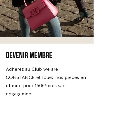
devenir membre
*Escarpins
*Escarpins
Brune
Apolline
-
-
Adhérez au Club we are
Versace
The
Kooples
CONSTANCE et louez nos pièces en
illimité pour 150€/mois sans
engagement.
Adhérer