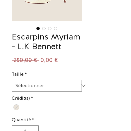
Escarpins Myriam
- L.K Bennett
Prix
Prix
 250,00 € 
0,00 €
original
promotionnel
Taille
*
Crédit(s)
*
Quantité
*