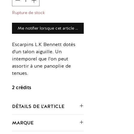
Rupture de stock
Me notifier lorsque cet article est disponible
Escarpins L.K Bennett dotés
d'un talon aiguille. Un
intemporel que l'on peut
assortir à une panoplie de
tenues.
2 crédits
DÉTAILS DE L'ARTICLE
Composition : cuir
MARQUE
Couleur : beige