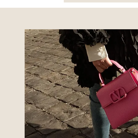
*Escarpins
Brune
-
Versace