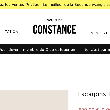
z les Ventes Privées - Le meilleur de la Seconde Main, c'e
LLECTION
VENTES PR
Pour devenir membre du Club et louer en illimité, c'est par
i
Escarpins 
Prix
 800,00 € 
0,0