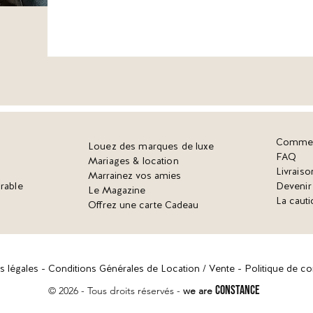
Commen
Louez des marques de luxe
FAQ
Mariages & location
Livraiso
Marrainez vos amies
rable
Deveni
Le Magazine
La cauti
Offrez une carte Cadeau
s légales -
Conditions Générales de Location / Vente -
Politique de con
CONSTANCE
© 2026 - Tous droits réservés -
w
e are