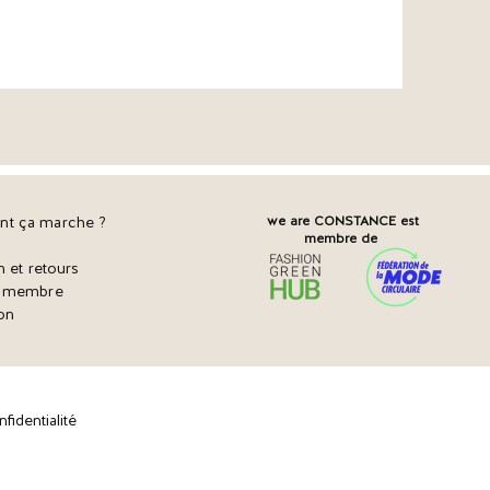
t ça marche ?
we are CONSTANCE est
membre de
n et retours
r membre
on
fidentialité