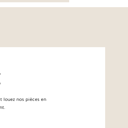
*Escarpins
Apolline
-
The
Kooples
e
 louez nos pièces en
nt.