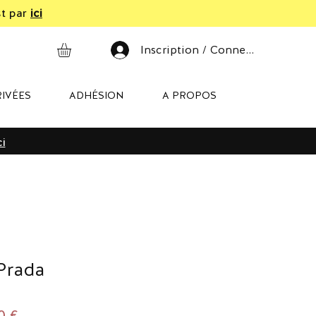
st par
ici
Inscription / Connexion
IVÉES
ADHÉSION
A PROPOS
ci
Prada
Prix
0 €