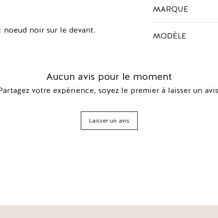
Composition : sequin
MARQUE
Couleur : doré & noir
Prada est une Maison
 noeud noir sur le devant.
MODÈLE
renommée mondiale. L
création de produits 
Escarpins Prada
chaussures, les chap
et divers autres pro
Aucun avis pour le moment
femmes. Elle a été f
L’allure Prada en troi
Partagez votre expérience, soyez le premier à laisser un avis
décalée.
Laisser un avis