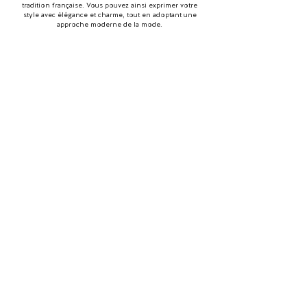
tradition française. Vous pouvez ainsi exprimer votre
style avec élégance et charme, tout en adoptant une
approche moderne de la mode.
Le concept
La mission
Qui sommes-nous ?
Acteur de la mode durable
Contact
Louez des marques de luxe
Mariages & location
Marrainez vos amies
Le Magazine
Offrez une carte Cadeau