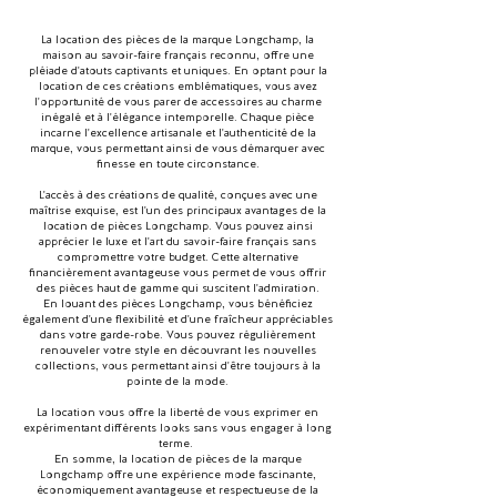
La location des pièces de la marque Longchamp, la
maison au savoir-faire français reconnu, offre une
pléiade d'atouts captivants et uniques. En optant pour la
location de ces créations emblématiques, vous avez
l'opportunité de vous parer de accessoires au charme
inégalé et à l'élégance intemporelle. Chaque pièce
incarne l'excellence artisanale et l'authenticité de la
marque, vous permettant ainsi de vous démarquer avec
finesse en toute circonstance.
L'accès à des créations de qualité, conçues avec une
maîtrise exquise, est l'un des principaux avantages de la
location de pièces Longchamp. Vous pouvez ainsi
apprécier le luxe et l'art du savoir-faire français sans
compromettre votre budget. Cette alternative
financièrement avantageuse vous permet de vous offrir
des pièces haut de gamme qui suscitent l'admiration.
En louant des pièces Longchamp, vous bénéficiez
également d'une flexibilité et d'une fraîcheur appréciables
dans votre garde-robe. Vous pouvez régulièrement
renouveler votre style en découvrant les nouvelles
collections, vous permettant ainsi d'être toujours à la
pointe de la mode.
La location vous offre la liberté de vous exprimer en
expérimentant différents looks sans vous engager à long
terme.
En somme, la location de pièces de la marque
Longchamp offre une expérience mode fascinante,
économiquement avantageuse et respectueuse de la