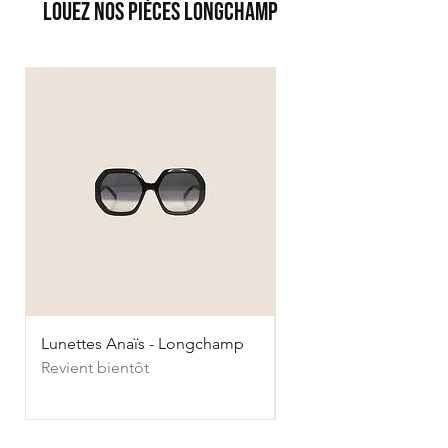
LOUEZ NOS Pièces LONGCHAMP
Lunettes Anaïs - Longchamp
Ballerines Le Pliage -
Revient bientôt
Longchamps
Revient bientôt