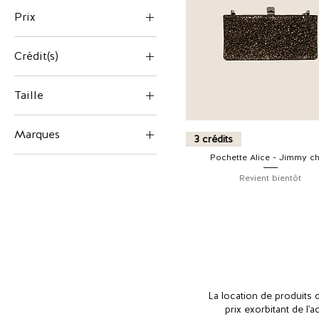
Prix
Crédit(s)
200 €
700 €
Taille
TU
Marques
3 crédits
Diane Von
Pochette Alice - Jimmy c
Furstenberg
Revient bientôt
Isabel Marant
Jimmy Choo
Saint Laurent Paris
La location de produits 
prix exorbitant de l