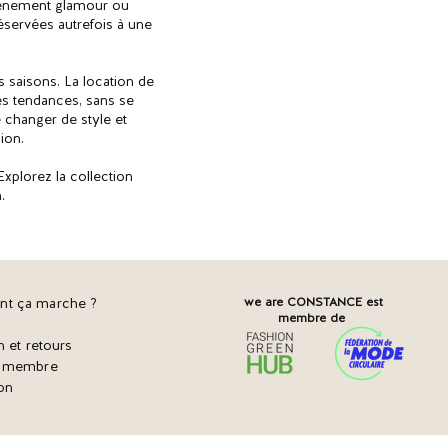
événement glamour ou
réservées autrefois à une
 saisons. La location de
es tendances, sans se
e changer de style et
ion.
xplorez la collection
.
t ça marche ?
we are CONSTANCE est
membre de
n et retours
r membre
on