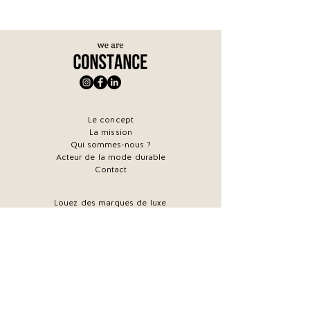
Le concept
La mission
Qui sommes-nous ?
Acteur de la mode durable
Contact
Louez des marques de luxe
Mariages & location
Marrainez vos amies
Le Magazine
Offrez une carte Cadeau
Comment ça marche ?
FAQ