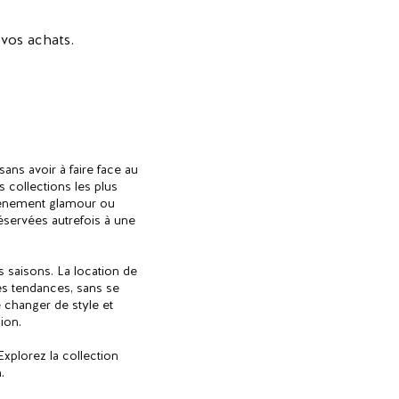
vos achats.
ans avoir à faire face au
 collections les plus
événement glamour ou
réservées autrefois à une
 saisons. La location de
es tendances, sans se
e changer de style et
ion.
xplorez la collection
.