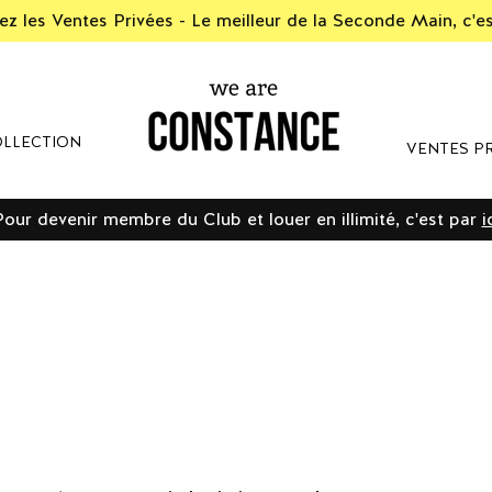
z les Ventes Privées - Le meilleur de la Seconde Main, c'e
LLECTION
VENTES PR
Pour devenir membre du Club et louer en illimité, c'est par
i