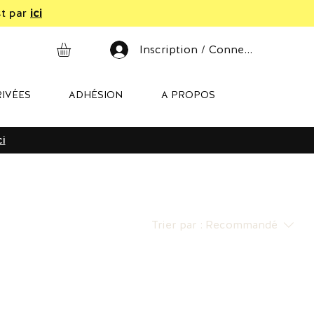
st par
ici
Inscription / Connexion
IVÉES
ADHÉSION
A PROPOS
ci
Trier par :
Recommandé