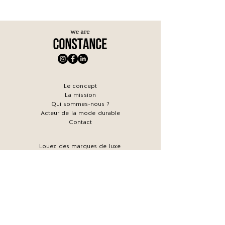
Le concept
La mission
Qui sommes-nous ?
Acteur de la mode durable
Contact
Louez des marques de luxe
Mariages & location
Marrainez vos amies
Le Magazine
Offrez une carte Cadeau
Comment ça marche ?
FAQ