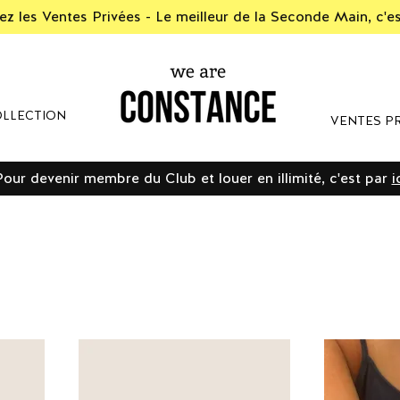
z les Ventes Privées - Le meilleur de la Seconde Main, c'e
LLECTION
VENTES PR
Pour devenir membre du Club et louer en illimité, c'est par
i