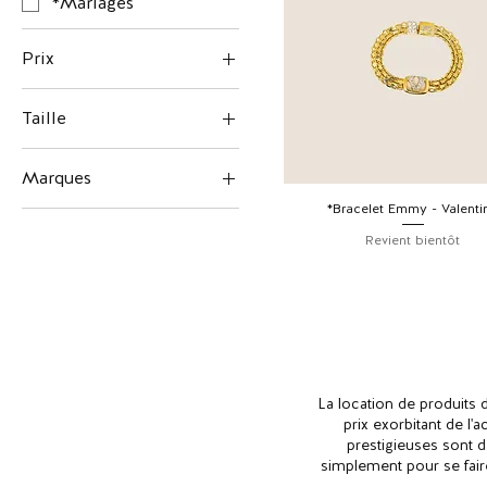
*Mariages
Prix
Taille
140 €
400 €
TU
Marques
*Bracelet Emmy - Valenti
*Chanel
Revient bientôt
*Dior
*Valentino
La location de produits 
prix exorbitant de l
prestigieuses sont 
simplement pour se faire