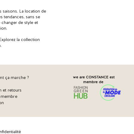
 saisons. La location de
es tendances, sans se
e changer de style et
ion.
xplorez la collection
.
t ça marche ?
we are CONSTANCE est
membre de
n et retours
r membre
on
fidentialité