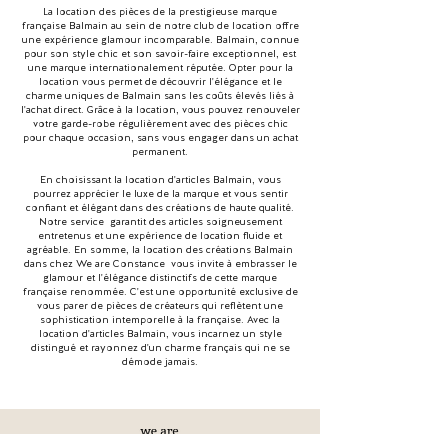
La location des pièces de la prestigieuse marque
française Balmain au sein de notre club de location offre
une expérience glamour incomparable. Balmain, connue
pour son style chic et son savoir-faire exceptionnel, est
une marque internationalement réputée. Opter pour la
location vous permet de découvrir l'élégance et le
charme uniques de Balmain sans les coûts élevés liés à
l'achat direct. Grâce à la location, vous pouvez renouveler
votre garde-robe régulièrement avec des pièces chic
pour chaque occasion, sans vous engager dans un achat
permanent.
En choisissant la location d'articles Balmain, vous
pourrez apprécier le luxe de la marque et vous sentir
confiant et élégant dans des créations de haute qualité.
Notre service garantit des articles soigneusement
entretenus et une expérience de location fluide et
agréable. En somme, la location des créations Balmain
dans chez We are Constance vous invite à embrasser le
glamour et l'élégance distinctifs de cette marque
française renommée. C'est une opportunité exclusive de
vous parer de pièces de créateurs qui reflètent une
sophistication intemporelle à la française. Avec la
location d'articles Balmain, vous incarnez un style
distingué et rayonnez d'un charme français qui ne se
démode jamais.