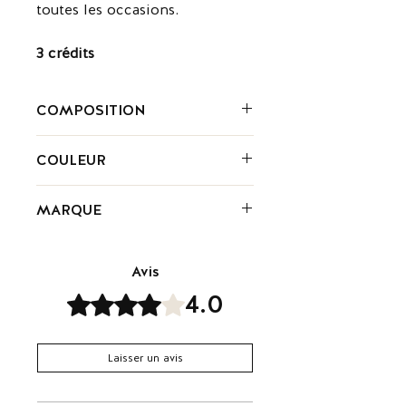
toutes les occasions.
3 crédits
COMPOSITION
Daim
COULEUR
Rose
MARQUE
Maje est une marque de mode
contemporaine qui propose des
Avis
créations féminines et intemporelles.
4.0
Noté 4 sur 5.
Les collections de la marque allient
élégance décontractée et raffinement
urbain, avec des coupes impeccables
et des détails raffinés.
Laisser un avis
Maje est appréciée pour son style
polyvalent, sa qualité et son