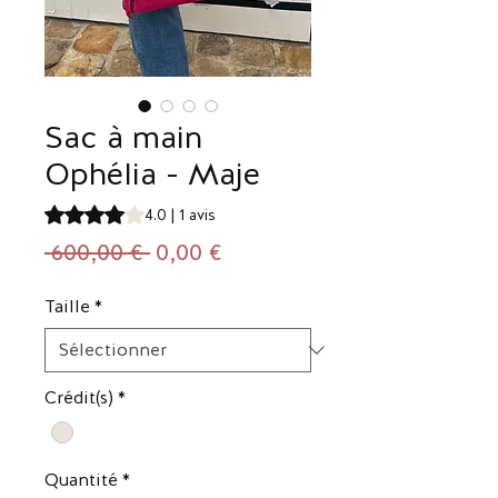
Sac à main
Ophélia - Maje
La note est de 4.0 sur cinq étoiles selon 1 avis
4.0 | 1 avis
Prix
Prix
 600,00 € 
0,00 €
original
promotionnel
Taille
*
Crédit(s)
*
Quantité
*