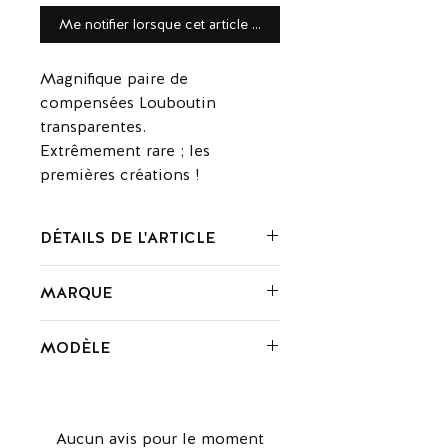
Me notifier lorsque cet article est disponible
Magnifique paire de
compensées Louboutin
transparentes.
Extrêmement rare ; les
premières créations !
DÉTAILS DE L'ARTICLE
Composition : pvc
MARQUE
Couleur : jaune
Christian Louboutin est un créateur
MODÈLE
francais de chaussures de luxe. Ses
modèles sont reconnaissables grâce
Compensée Louboutin
a leur semelle rouge carmin. Les
Louboutin s'adaptent à tous les styles
mode : rock, glamour, chic, street,
Aucun avis pour le moment