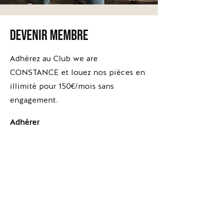
devenir membre
*Escarpins
*Escarpins
Brune
Apolline
-
-
Adhérez au Club we are
Versace
The
Kooples
CONSTANCE et louez nos pièces en
illimité pour 150€/mois sans
engagement.
Adhérer