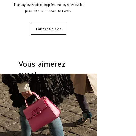
etc. Elles se portent avec tout, cest
Partagez votre expérience, soyez le
pour cela que les escarpins
premier à laisser un avis.
Louboutin ont autant de succès.
Laisser un avis
Vous aimerez
aussi